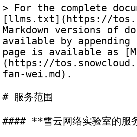
> For the complete docu
[llms.txt](https://tos.
Markdown versions of do
available by appending 
page is available as [M
(https://tos.snowcloud.
fan-wei.md).

# 服务范围

#### **雪云网络实验室的服